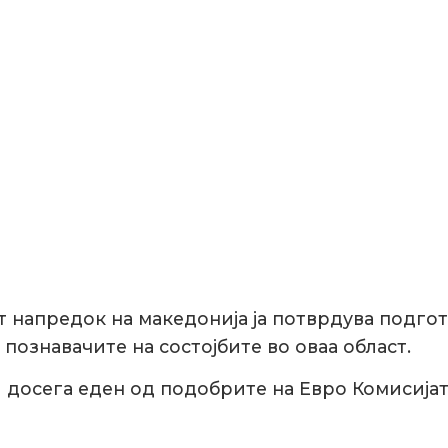
 напредок на македонија ја потврдува подготв
познавачите на состојбите во оваа област.
 досега еден од подобрите на Евро Комисија