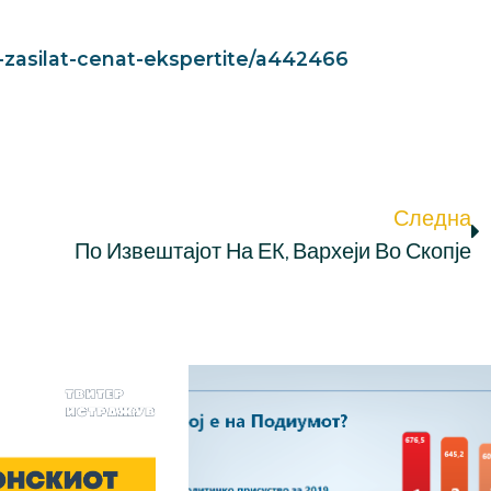
-zasilat-cenat-ekspertite/a442466
Следна
По Извештајот На ЕК, Вархеји Во Скопје