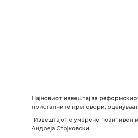
Најновиот извештај за реформскиот
пристапните преговори, оценуваат 
“Извештајот е умерено позитивен и
Андреја Стојковски.