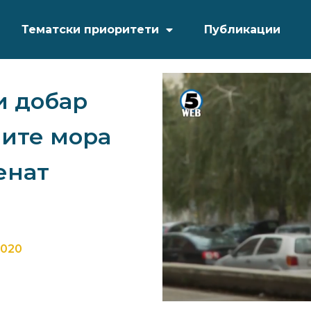
Тематски приоритети
Публикации
и добар
мите мора
енат
2020