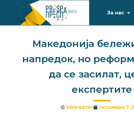
За нас
Македонија бележ
напредок, но рефор
да се засилат, ц
експертите
blinkadmin
октомври 7, 