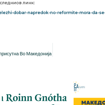
 следниов линк:
elezhi-dobar-napredok-no-reformite-mora-da-se
јприсутна Во Македонија