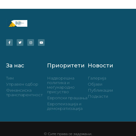
За нас
Приоритети
Новости
Тим
Надворешна
Галерија
политика и
Управен одбор
Објави
меѓународно
Финансиска
Публикации
присуство
транспарентност
Подкасти
Европски прашања
Европеизација и
демократизација
© Сите права се задржани.