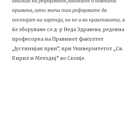
анализа на реформите,законите и нивната
примена, што значи тоа реформите да
постојат на хартија, но не и во практиката
, а
ќе зборуваме со д-р Неда Здравева, редовна
професорка на Правниот факултет
„Јустинијан први“, при Универзитетот „Св.
Кирил и Методиј“ во Скопје.