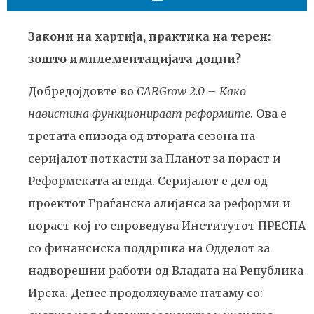
Закони на хартија, практика на терен:
зошто имплементацијата доцни?
Добредојдовте во
CARGrow 2.0 – Како
навистина функционираат реформите
. Ова е
третата епизода од втората сезона на
серијалот поткасти за Планот за пораст и
Реформската агенда. Серијалот е дел од
проектот Граѓанска алијанса за реформи и
пораст кој го спроведува Институтот ПРЕСПА
со финансиска поддршка на Одделот за
надворешни работи од Владата на Република
Ирска. Денес продолжуваме натаму со: