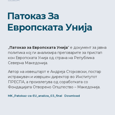
Патоказ За
Европската Унија
„
Патоказ за Европската Унија
“ е документ за јавна
политика кој ги анализира преговарите за пристап
кон Европската Унија од страна на Република
Северна Македонија.
Автор на извештајот е Андреја Стојковски, постар
истражувач и извршен директор во Институтот
ПРЕСПА, а произлегува од соработката со
Фондацијата Отворено Општество – Македонија.
MK_Patokaz-za-EU_analiza_03_final
Download