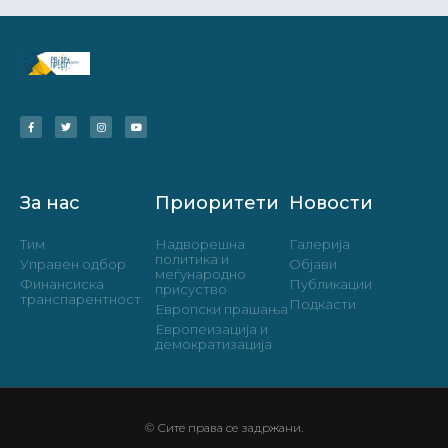
За нас
Приоритети
Новости
Тим
Надворешна
Галерија
политика и
Управен одбор
Објави
меѓународно
Финансиска
Публикации
присуство
транспарентност
Подкасти
Европски прашања
Европеизација и
демократизација
© Сите права се задржани.
Дизајн од
Блинк Маркетинг и Медија