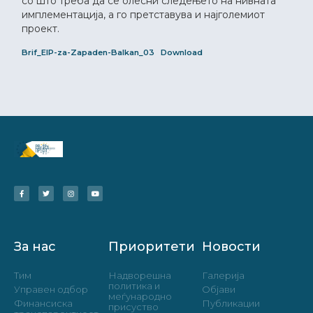
со што треба да се олесни следењето на нивната
имплементација, а го претставува и најголемиот
проект.
Brif_EIP-za-Zapaden-Balkan_03
Download
За нас
Приоритети
Новости
Тим
Надворешна
Галерија
политика и
Управен одбор
Објави
меѓународно
Финансиска
Публикации
присуство