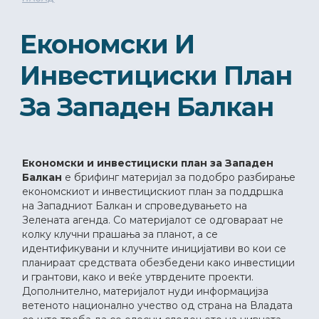
Економски И
Инвестициски План
За Западен Балкан
Економски и инвестициски план за Западен
Балкан
е брифинг материјал за подобро разбирање
економскиот и инвестицискиот план за поддршка
на Западниот Балкан и спроведувањето на
Зелената агенда. Со материјалот се одговараат не
колку клучни прашања за планот, а се
идентификувани и клучните иницијативи во кои се
планираат средствата обезбедени како инвестиции
и грантови, како и веќе утврдените проекти.
Дополнително, материјалот нуди информацијза
ветеното национално учество од страна на Владата